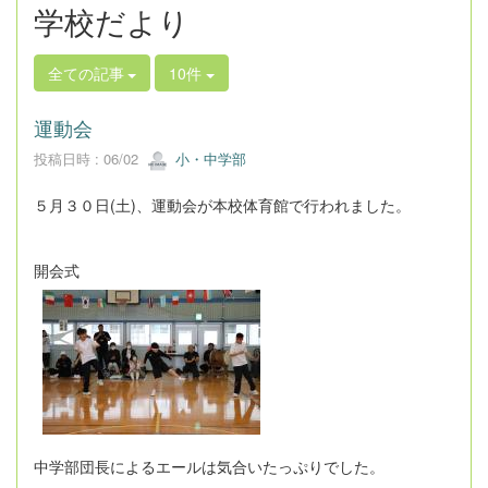
学校だより
全ての記事
10件
運動会
投稿日時 : 06/02
小・中学部
５月３０日(土)、運動会が本校体育館で行われました。
開会式
中学部団長によるエールは気合いたっぷりでした。