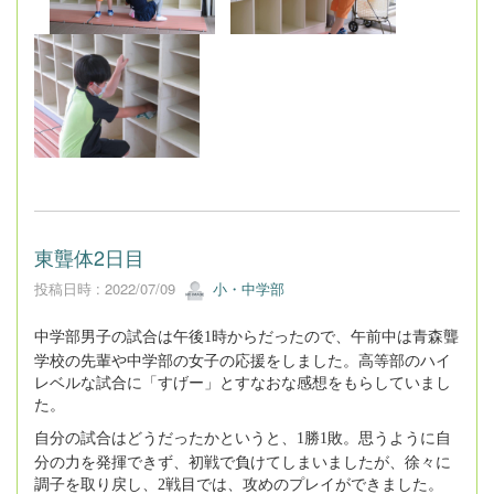
東聾体2日目
投稿日時 : 2022/07/09
小・中学部
中学部男子の試合は午後
時からだったので、午前中は青森聾
1
学校の先輩や中学部の女子の応援をしました。高等部のハイ
レベルな試合に「すげー」とすなおな感想をもらしていまし
た。
自分の試合はどうだったかというと、
勝
敗。思うように自
1
1
分の力を発揮できず、初戦で負けてしまいましたが、徐々に
調子を取り戻し、
戦目では、攻めのプレイができました。
2