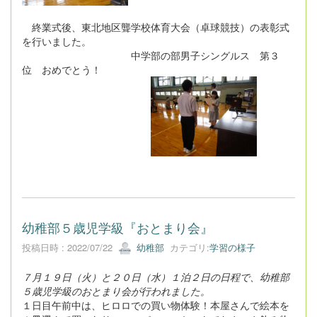
終業式後、東北地区聾学校体育大会（卓球競技）の表彰式
を行いました。
中学部の部男子シングルス 第３
位 おめでとう！
幼稚部５歳児学級『おとまり会』
投稿日時 : 2022/07/22
幼稚部
カテゴリ:
学習の様子
７月１９日（火）と２０日（水）１泊２日の日程で、幼稚部
５歳児学級のおとまり会が行われました。
１日目午前中は、ヒロロでの買い物体験！本屋さんで絵本を