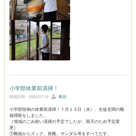
小学部休業前清掃！
投稿日時 : 2022/07/13
教頭
小学部恒例の休業前清掃！７月１３日（水）、生徒玄関の靴
箱掃除をしました。
（地域のごみ拾い清掃の予定でしたが、雨天のため予定変
更）
①靴箱からズック、長靴、サンダル等をすべてだす。