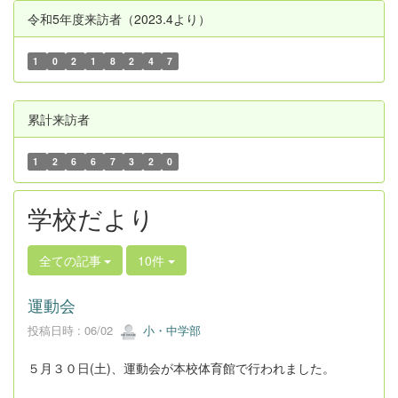
令和5年度来訪者（2023.4より）
1
0
2
1
8
2
4
7
累計来訪者
1
2
6
6
7
3
2
0
学校だより
全ての記事
10件
運動会
投稿日時 : 06/02
小・中学部
５月３０日(土)、運動会が本校体育館で行われました。