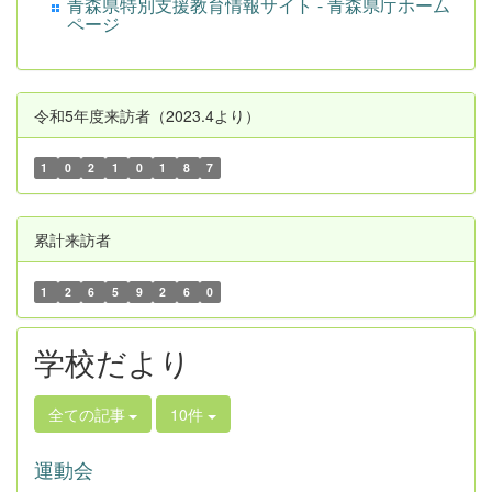
青森県特別支援教育情報サイト - 青森県庁ホーム
ページ
令和5年度来訪者（2023.4より）
1
0
2
1
0
1
8
7
累計来訪者
1
2
6
5
9
2
6
0
学校だより
全ての記事
10件
運動会