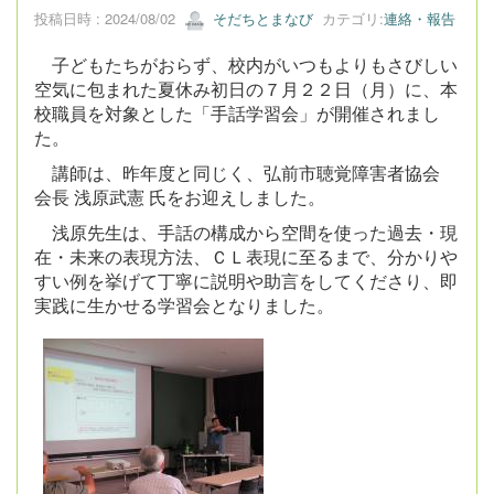
投稿日時 : 2024/08/02
そだちとまなび
カテゴリ:
連絡・報告
子どもたちがおらず、校内がいつもよりもさびしい
空気に包まれた夏休み初日の７月２２日（月）に、本
校職員を対象とした「手話学習会」が開催されまし
た。
講師は、昨年度と同じく、弘前市聴覚障害者協会
会長 浅原武憲 氏をお迎えしました。
浅原先生は、手話の構成から空間を使った過去・現
在・未来の表現方法、ＣＬ表現に至るまで、分かりや
すい例を挙げて丁寧に説明や助言をしてくださり、即
実践に生かせる学習会となりました。