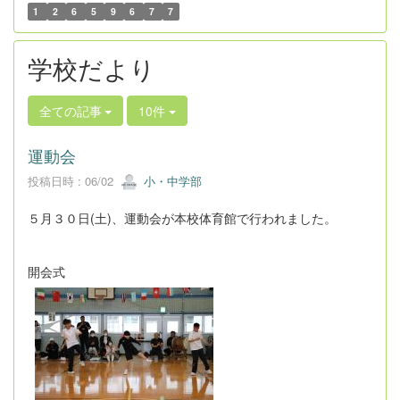
1
2
6
5
9
6
7
7
学校だより
全ての記事
10件
運動会
投稿日時 : 06/02
小・中学部
５月３０日(土)、運動会が本校体育館で行われました。
開会式