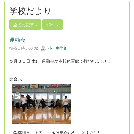
学校だより
全ての記事
10件
運動会
投稿日時 : 06/02
小・中学部
５月３０日(土)、運動会が本校体育館で行われました。
開会式
中学部団長によるエールは気合いたっぷりでした。